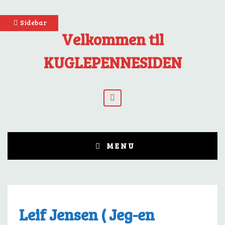
Skip
Sidebar
to
Velkommen til
content
KUGLEPENNESIDEN
YouTube
MENU
Leif Jensen ( Jeg-en