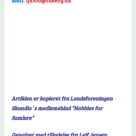
mail:
lj4300@tuseby.dk
Artiklen er kopieret fra Landsforeningen
Skandia´s medlemsblad “Hobbies for
Samlere”
Gengivet med tilladelse fra Leif Jensen