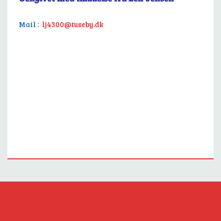
Mail :
lj4300@tuseby.dk
Proudly powered by WordPress
|
Theme: leento by
Leento
Lite
.
YouTube